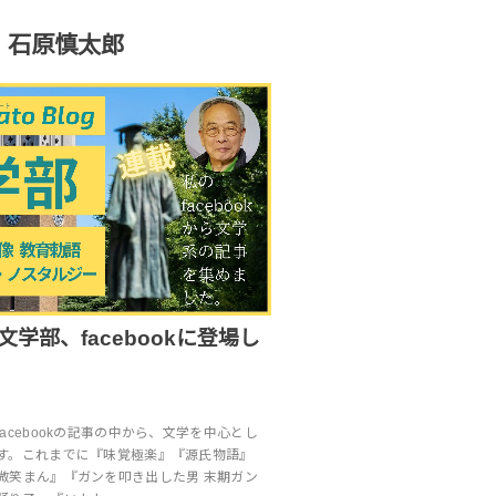
石原慎太郎
log文学部、facebookに登場し
cebookの記事の中から、文学を中心とし
す。これまでに『味覚極楽』『源氏物語』
微笑まん』『ガンを叩き出した男 末期ガン