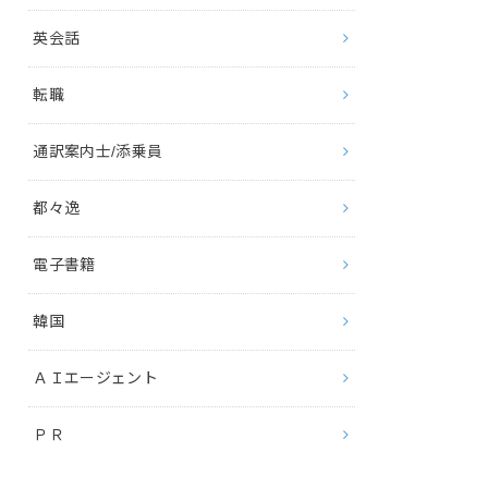
英会話
転職
通訳案内士/添乗員
都々逸
電子書籍
韓国
ＡＩエージェント
ＰＲ