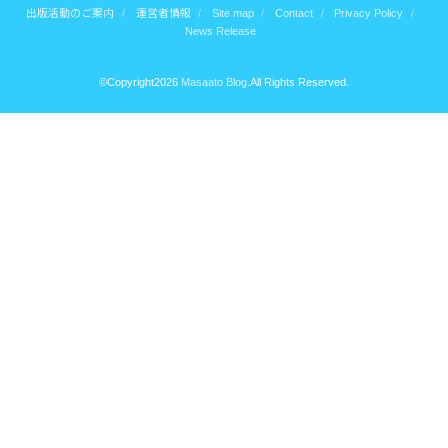
出版活動のご案内
運営者情報
Site map
Contact
Privacy Policy
News Release
©Copyright2026
Masaato Blog
.All Rights Reserved.