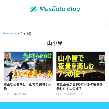
MENU
「昭和の青年」の知恵
出版活動のご案内
運営者情報
Site map
Contact
Privacy Policy
HOME
タグ : 山小屋
山小屋
登山初心者向け 山での鉄則５ヵ
尊仏山荘から100万ドルの夜景を
条
楽しむ７つの掟？
2021年2月26日
2020年12月18日