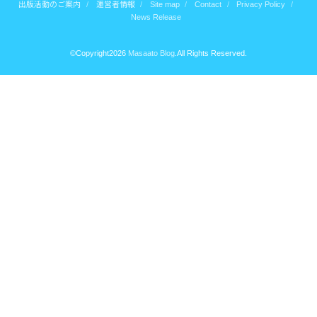
出版活動のご案内
運営者情報
Site map
Contact
Privacy Policy
News Release
©Copyright2026
Masaato Blog
.All Rights Reserved.