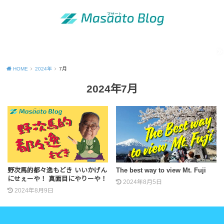
MENU
「昭和の青年」の知恵
出版活動のご案内
運営者情報
Site map
Contact
Privacy Policy
HOME
2024年
7月
2024年7月
野次馬的都々逸もどき いいかげん
The best way to view Mt. Fuji
にせぇーや！ 真面目にやりーや！
2024年8月5日
2024年8月9日