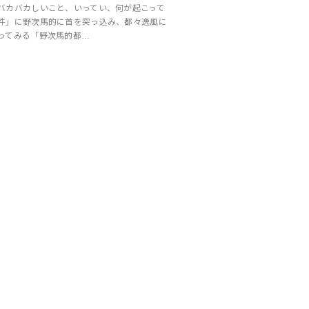
バカバカしいこと、いってい、何が起こって
件」に野次馬的に首を突っ込み、都々逸風に
ってみる「野次馬的都…