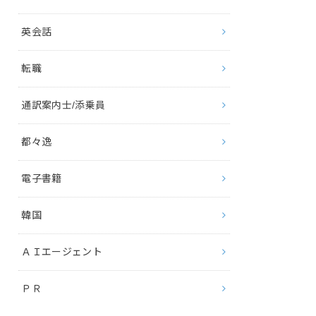
英会話
転職
通訳案内士/添乗員
都々逸
電子書籍
韓国
ＡＩエージェント
ＰＲ