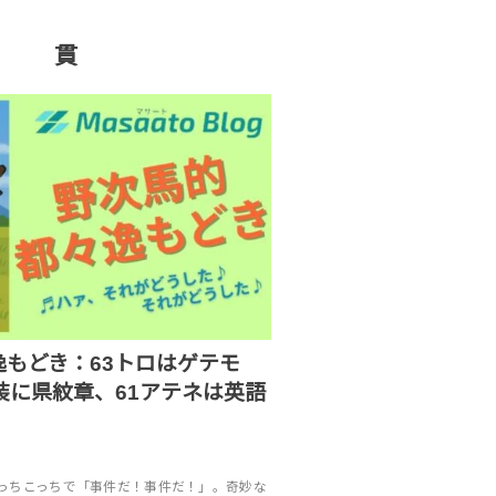
貫
もどき：63トロはゲテモ
装に県紋章、61アテネは英語
っちこっちで「事件だ！事件だ！」。奇妙な