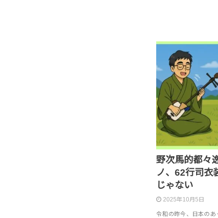
野次馬的都々逸
ノ、62行司衣
じゃない
2025年10月5日
令和の昨今、日本のあ