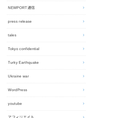
NEWPORT通信
press release
tales
Tokyo confidential
Turky Earthquake
Ukraine war
WordPress
youtube
アフィリエイト