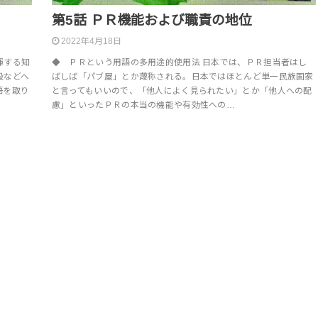
第5話 ＰＲ機能および職責の地位
2022年4月18日
揮する知
◆ ＰＲという用語の多用途的使用法 日本では、ＰＲ担当者はし
般などへ
ばしば「パブ屋」とか蔑称される。日本ではほとんど単一民族国家
語を取り
と言ってもいいので、「他人によく見られたい」とか「他人への配
慮」といったＰＲの本当の機能や有効性への…