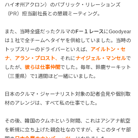
ハイオ州アクロン）のパブリック・リレーションズ
（PR）担当副社長との懇親ミーティング。
また、当時全盛だったクルマの
F－１レース
にGoodyear
は１社で全チームへタイヤを供給していました。当時の
トップスリーのドライバーといえば、
アイルトン・セ
ナ
、
アラン・プロスト
、
それに
ナイジェル・マンセル
で
したが、
彼らは仕事仲間
でした。毎年、鈴鹿サーキット
（三重県）で1週間ほど一緒にいました。
日本のクルマ・ジャーナリスト対象の記者会見や個別取
材のアレンジは、すべて私の仕事でした。
その後、韓国のクムホという財閥、これはアシアナ航空
を新規に立ち上げた親会社なのですが、そこのタイヤ部