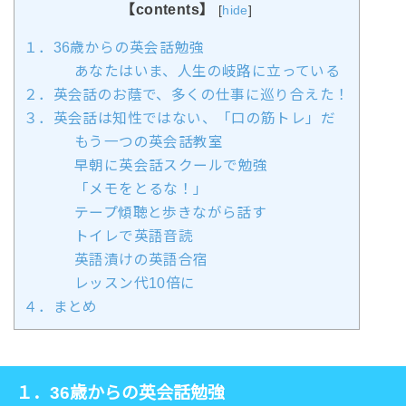
【contents】
[
hide
]
１．36歳からの英会話勉強
あなたはいま、人生の岐路に立っている
２．英会話のお蔭で、多くの仕事に巡り合えた！
３．英会話は知性ではない、「口の筋トレ」だ
もう一つの英会話教室
早朝に英会話スクールで勉強
「メモをとるな！」
テープ傾聴と歩きながら話す
トイレで英語音読
英語漬けの英語合宿
レッスン代10倍に
４．まとめ
１．36歳からの英会話
勉強