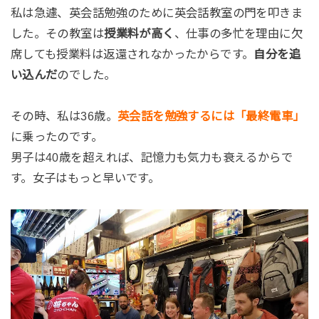
私は急遽、英会話勉強のために英会話教室の門を叩きま
した。その教室は
授業料が高く
、仕事の多忙を理由に欠
席しても授業料は返還されなかったからです。
自分を追
い込んだ
のでした。
その時、私は36歳。
英会話を勉強するには「最終電車」
に乗ったのです。
男子は40歳を超えれば、記憶力も気力も衰えるからで
す。女子はもっと早いです。