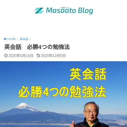
MENU
「昭和の青年」の知恵
出版活動のご案内
運営者情報
Site map
Contact
Privacy Policy
HOME
英会話
英会話 必勝4つの勉強法
2020年5月14日
2020年12月5日