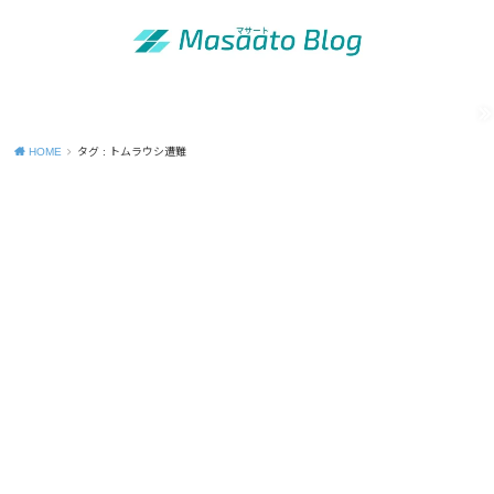
MENU
「昭和の青年」の知恵
出版活動のご案内
運営者情報
Site map
Contact
Privacy Policy
HOME
タグ : トムラウシ遭難