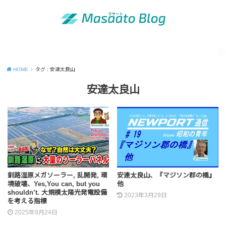
MENU
「昭和の青年」の知恵
出版活動のご案内
運営者情報
Site map
Contact
Privacy Policy
HOME
タグ : 安達太良山
安達太良山
釧路湿原メガソーラー, 乱開発, 環
安達太良山、『マジソン郡の橋』
境破壊、Yes,You can, but you
他
shouldn’t. 大規模太陽光発電設備
2023年3月29日
を考える指標
2025年9月24日