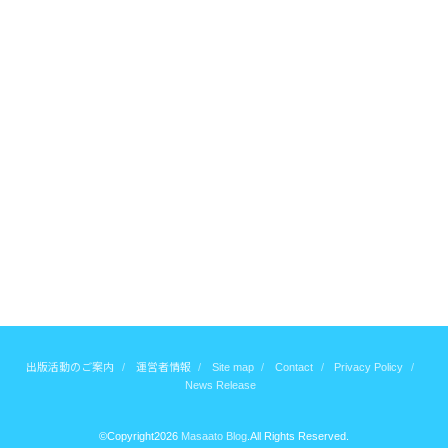
出版活動のご案内
運営者情報
Site map
Contact
Privacy Policy
News Release
©Copyright2026
Masaato Blog
.All Rights Reserved.