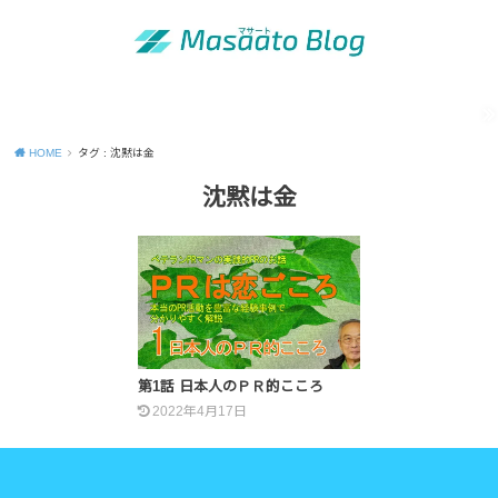
MENU
「昭和の青年」の知恵
出版活動のご案内
運営者情報
Site map
Contact
Privacy Policy
HOME
タグ : 沈黙は金
沈黙は金
第1話 日本人のＰＲ的こころ
2022年4月17日