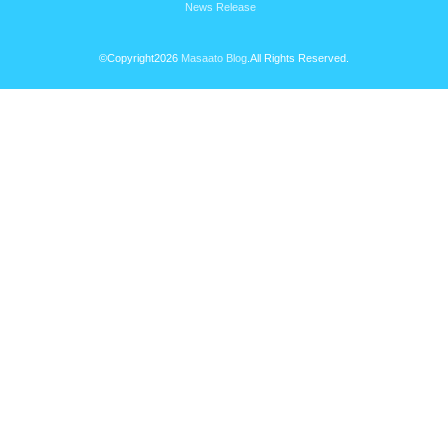
News Release
©Copyright2026
Masaato Blog
.All Rights Reserved.