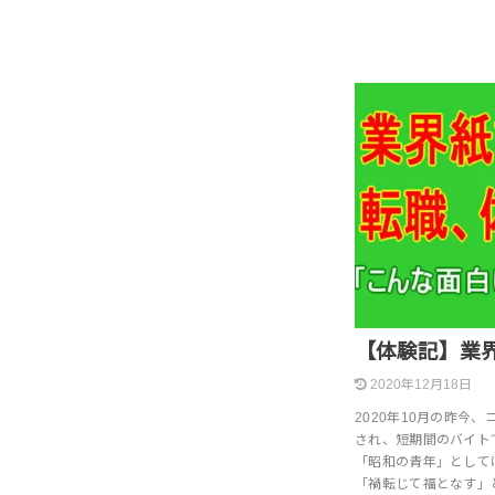
【体験記】業
2020年12月18日
2020年10月の昨今
され、短期間のバイト
「昭和の青年」として
「禍転じて福となす」