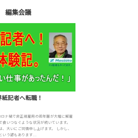
編集会議
界紙記者へ転職！
、コロナ禍で非正規雇用の若年層が大幅に解雇
で食いつなぐような状況が続いています。
は、大いにご同情申し上げます。 しかし、
という諺もあります…