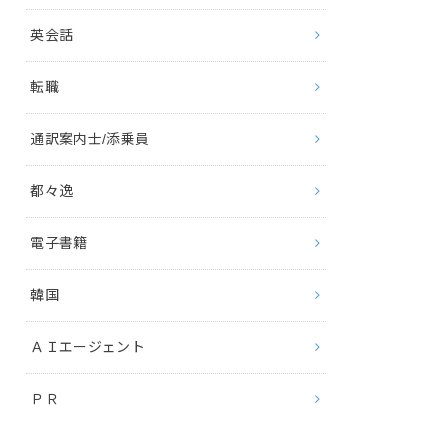
英会話
転職
通訳案内士/添乗員
都々逸
電子書籍
韓国
ＡＩエージェント
ＰＲ