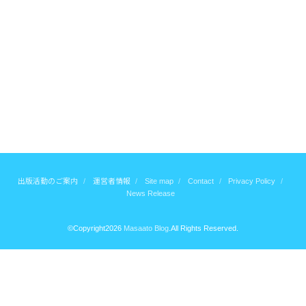
出版活動のご案内
運営者情報
Site map
Contact
Privacy Policy
News Release
©Copyright2026
Masaato Blog
.All Rights Reserved.