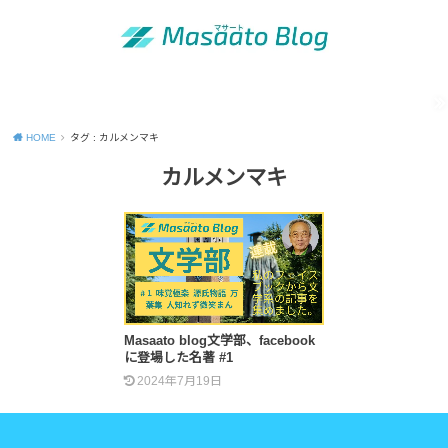
MENU
「昭和の青年」の知恵
出版活動のご案内
運営者情報
Site map
Contact
Privacy Policy
HOME
タグ : カルメンマキ
カルメンマキ
Masaato blog文学部、facebook
に登場した名著 #1
2024年7月19日