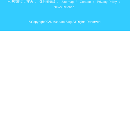
出版活動のご案内
運営者情報
Site map
Contact
Privacy Policy
News Release
©Copyright2026
Masaato Blog
.All Rights Reserved.