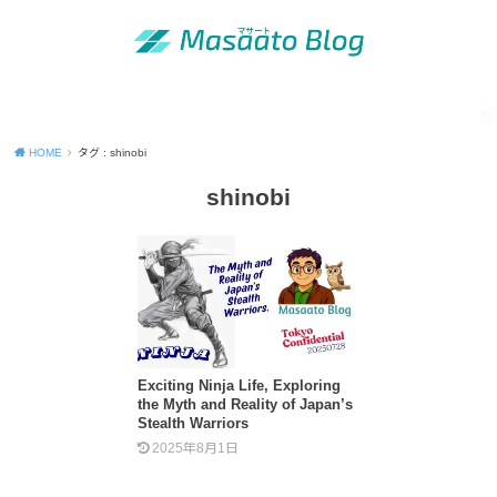
MENU
「昭和の青年」の知恵
出版活動のご案内
運営者情報
Site map
Contact
Privacy Policy
HOME
タグ : shinobi
shinobi
Exciting Ninja Life, Exploring
the Myth and Reality of Japan’s
Stealth Warriors
2025年8月1日