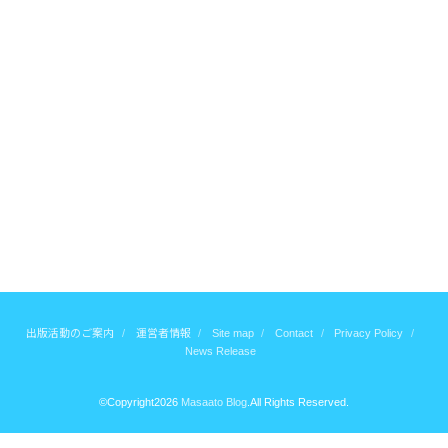
出版活動のご案内
運営者情報
Site map
Contact
Privacy Policy
News Release
©Copyright2026
Masaato Blog
.All Rights Reserved.