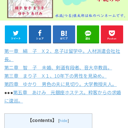
ツイート
シェア
はてブ
送る
Pocket
第一章 絹 子 X２、息子は留学中。人材派遣会社社
長。
第二章 智 子 未婚、剣道有段者、音大卒教員。
第三章 まり子 X１、10年下の男性を見染め。
第四章 ゆかり 男色の夫に見切り。大学教授夫人。
●●●
第五章 あけみ 元銀座ホステス。粋客からの求婚
に逡巡。
【contents】
[
hide
]