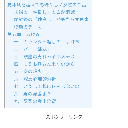
更年期を超えても瑞々しい女性のお話
夫婦の「仲良し」の自然消滅
閉経後の「仲良し」がもたらす恩恵
物語のテーマ
第五章 あけみ
一 カウンター越しの平手打ち
二 バー「姉妹」
三 銀座の売れっ子ホステス
四 もうお客さん来ないから
五 女の埋火
六 深層心理的分析
七 どうして私に何もしないの？
八 男の身勝手？
九 享楽の雲上浮遊
スポンサーリンク