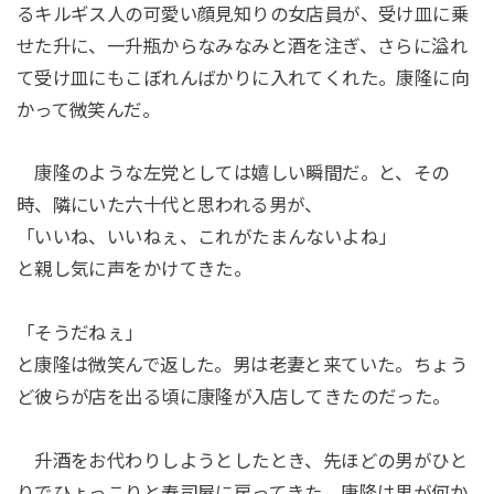
るキルギス人の可愛い顔見知りの女店員が、受け皿に乗
せた升に、一升瓶からなみなみと酒を注ぎ、さらに溢れ
て受け皿にもこぼれんばかりに入れてくれた。康隆に向
かって微笑んだ。
康隆のような左党としては嬉しい瞬間だ。と、その
時、隣にいた六十代と思われる男が、
「いいね、いいねぇ、これがたまんないよね」
と親し気に声をかけてきた。
「そうだねぇ」
と康隆は微笑んで返した。男は老妻と来ていた。ちょう
ど彼らが店を出る頃に康隆が入店してきたのだった。
升酒をお代わりしようとしたとき、先ほどの男がひと
りでひょっこりと寿司屋に戻ってきた。康隆は男が何か