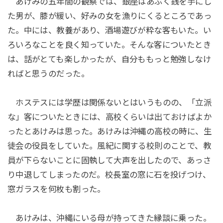
あけみの五年間の観察では、銀座はあぶく銭を手にし
た男が、膝が緩い、好みの女を漁りにくるところであっ
た。中には、教養があり、酒場遊びが粋な客もいた。い
ろいろなことを良く知っていた。そんな客についたとき
は、話がとても楽しかったが、自分ももっと勉強しなけ
ればと思うのだった。
ホステスには学歴は関係ないとはいうものの、「立派
な」客についたときには、高校くらいは出ておけばよか
ったとあけみは思った。あけみは沖縄の高校の時に、生
徒会の役員をしていた。風紀に関する校則のことで、教
員が下らないことに固執して大声を出したので、あっさ
り中退してしまったのだ。校長室の窓に石を投げつけ、
窓ガラスを何枚も割った。
あけみは、沖縄にいる母が持ってきた縁談に乗った。