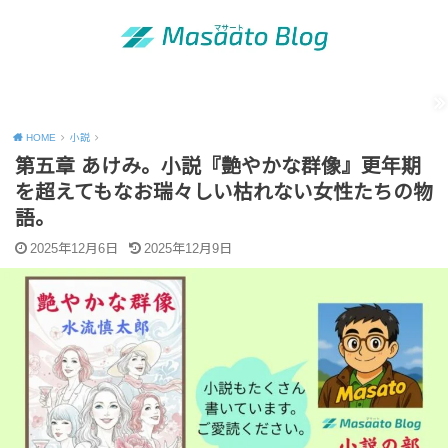
MENU
「昭和の青年」の知恵
出版活動のご案内
運営者情報
Site map
Contact
Privacy Policy
HOME
小説
第五章 あけみ。小説『艶やかな群像』更年期
を超えてもなお瑞々しい枯れない女性たちの物
語。
2025年12月6日
2025年12月9日