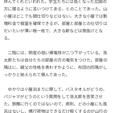
休んでくれといわれた。学生たちには低くなった広間の
方に寝るように言いつけてある、とのことであった。山
小屋はどこでも間仕切りなどはない。大きな小屋では割
増料金で個室を確保できるが、部屋と部屋との仕切りは
だいたいが薄い板一枚で、大きな鼾などは筒抜けとな
る。
二階には、照度の低い裸電球が二つ下がっている。浩
太郎たちは自分たちの部屋の方の電気をつけた。部屋の
隅はに、親父の性格を表わすかように、布団の四隅がし
っかりと揃えられて積んであった。
ゆかりは小屋泊まりに際して、バスタオルがどうの、
パジャマがどうのという質問をして浩太郎を苦笑させ
た。旅館に行くのではないので、原則、どの小屋にも風
呂はないし、携行荷物はできるだけ軽くするのが山行の