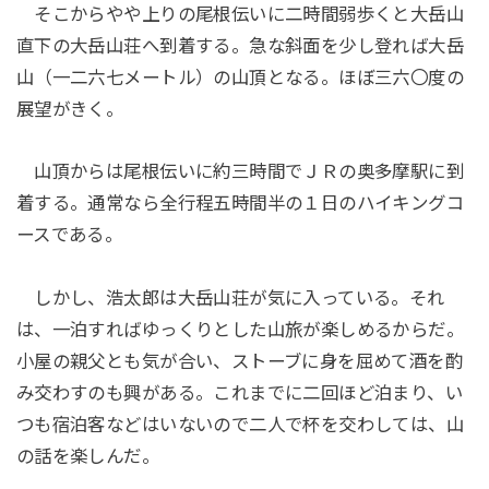
そこからやや上りの尾根伝いに二時間弱歩くと大岳山
直下の大岳山荘へ到着する。急な斜面を少し登れば大岳
山（一二六七メートル）の山頂となる。ほぼ三六〇度の
展望がきく。
山頂からは尾根伝いに約三時間でＪＲの奥多摩駅に到
着する。通常なら全行程五時間半の１日のハイキングコ
ースである。
しかし、浩太郎は大岳山荘が気に入っている。それ
は、一泊すればゆっくりとした山旅が楽しめるからだ。
小屋の親父とも気が合い、ストーブに身を屈めて酒を酌
み交わすのも興がある。これまでに二回ほど泊まり、い
つも宿泊客などはいないので二人で杯を交わしては、山
の話を楽しんだ。