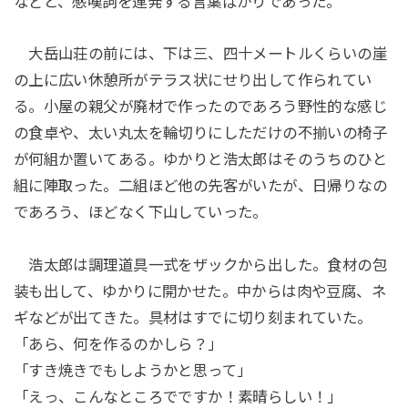
などと、感嘆詞を連発する言葉ばかりであった。
大岳山荘の前には、下は三、四十メートルくらいの崖
の上に広い休憩所がテラス状にせり出して作られてい
る。小屋の親父が廃材で作ったのであろう野性的な感じ
の食卓や、太い丸太を輪切りにしただけの不揃いの椅子
が何組か置いてある。ゆかりと浩太郎はそのうちのひと
組に陣取った。二組ほど他の先客がいたが、日帰りなの
であろう、ほどなく下山していった。
浩太郎は調理道具一式をザックから出した。食材の包
装も出して、ゆかりに開かせた。中からは肉や豆腐、ネ
ギなどが出てきた。具材はすでに切り刻まれていた。
「あら、何を作るのかしら？」
「すき焼きでもしようかと思って」
「えっ、こんなところでですか！素晴らしい！」