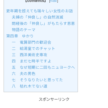
【contents】
[
hide
]
更年期を超えても瑞々しい女性のお話
夫婦の「仲良し」の自然消滅
閉経後の「仲良し」がもたらす恩恵
物語のテーマ
第四章 ゆかり
一 電算部門の歓迎会
二 給湯室でのチャット
三 西洋美術史専攻
四 まだ七時半ですよ
五 なぜ短期に二回もニュヨークへ
六 夫の男色
七 そうなりたいと思ってた
八 枯れ木でない道
スポンサーリンク