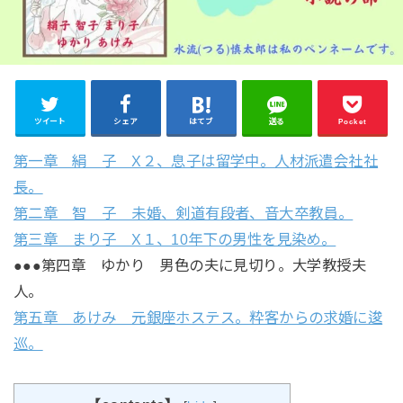
ツイート
シェア
はてブ
送る
Pocket
第一章 絹 子 X２、息子は留学中。人材派遣会社社
長。
第二章 智 子 未婚、剣道有段者、音大卒教員。
第三章 まり子 X１、10年下の男性を見染め。
●●●第四章 ゆかり 男色の夫に見切り。大学教授夫
人。
第五章 あけみ 元銀座ホステス。粋客からの求婚に逡
巡。