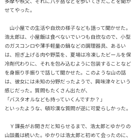
多摩や秩父、それに八ヶ岳などを歩いてきたことを聞か
せてやった。
山小屋での生活や自炊の様子なども語って聞かせた。
浩太郎は、小屋飯は食べないでいつも自炊なので、小型
のガスコンロや薄手軽量の鍋などの調理器具、あるい
は、担ぎ上げる肉や野菜を、夏場は冷凍したビールを保
冷剤代わりに、それを包み込むように包装することなど
を身振り手振りで話して聞かせた。このような山の話
は、彼女には未知の分野だったようで、興味津々という
感じだった。質問もたくさん出たが、
「バスタオルなども持っていくんですか？」
といったような、頓珍漢な質問が逆に可愛らしかった。
Ｙ課長がお開きだと知らせるまで、浩太郎とゆかりの
山談義は続いた。ゆかりは浩太郎と初めて会ったのに、