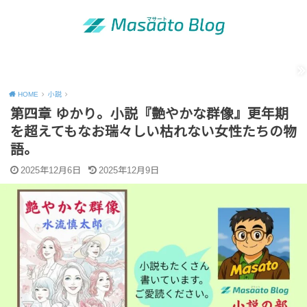
MENU
「昭和の青年」の知恵
出版活動のご案内
運営者情報
Site map
Contact
Privacy Policy
HOME
小説
第四章 ゆかり。小説『艶やかな群像』更年期
を超えてもなお瑞々しい枯れない女性たちの物
語。
2025年12月6日
2025年12月9日