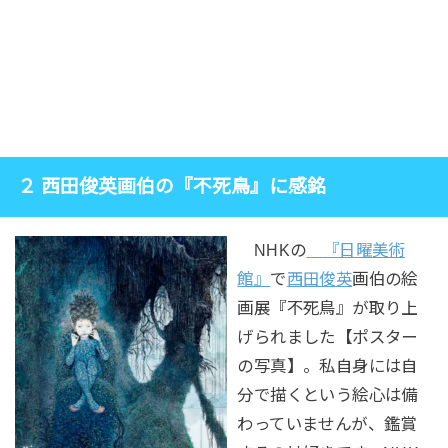
２ 西田俊英画伯の『不死鳥』に感銘
NHKの
『日曜美術
館』
で
西田俊英
画伯の絵
画展『不死鳥』が取り上
げられました【ポスター
の写真】。私自身には自
分で描くという絵心は備
わっていませんが、鑑賞