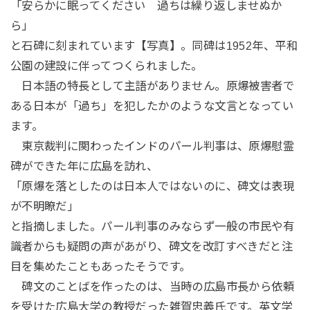
「安らかに眠ってください 過ちは繰り返しませぬか
ら」
と石碑に刻まれています【写真】。同碑は1952年、平和
公園の建設に伴ってつくられました。
日本語の特長として主語がありません。原爆被害者で
ある日本が「過ち」を犯したかのような文言となってい
ます。
東京裁判に関わったインドのパール判事は、原爆慰霊
碑ができた年に広島を訪れ、
「原爆を落としたのは日本人ではないのに、碑文は表現
が不明瞭だ」
と指摘しました。パール判事のみならず一般の市民や有
識者からも疑問の声があがり、碑文を改訂すべきだと注
目を集めたこともあったそうです。
碑文のことばを作ったのは、当時の広島市長から依頼
を受けた広島大学の教授だった雑賀忠義氏です。英文学