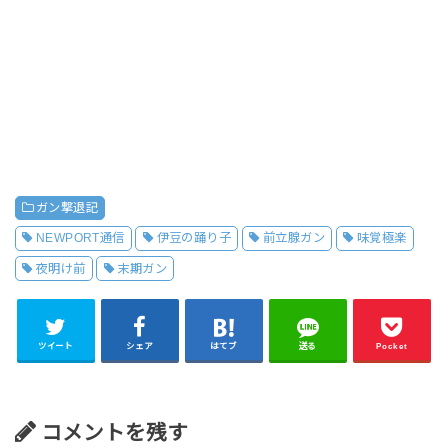
ガン撃退記
NEWPORT通信
伊豆の踊り子
前立腺ガン
味覚極楽
夜明け前
末期ガン
ツイート
シェア
はてブ
送る
Pocket
コメントを残す