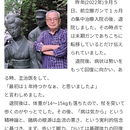
昨年(2022年)９月５
日、前立腺ガンで１ヵ月
の集中治療入院の後、退
院しました。その時点で
は末期ガンであちこちに
転移しているとだけ伝え
られていました。
退院後、病状は勢いを
もって回復に向かい、あ
る時、主治医をして、
「最初は１年持つかなぁ、と思いましたよ」
と言わしめました。
退院後は、体重が14～15kgも落ちたので、杖を突いて
歩くのがやっとでした。その後、「病は気から」という
精神論と、諸病の根源は血流の悪さ、という実利的信念
に基づき、まず、歩いて脚力、ひいては基礎体力の回復