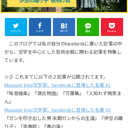
ツイート
シェア
はてブ
送る
Pocket
このブログでは私が自分のfacebookに書いた記事の中
から、文学を中心とした芸術全般に関わる記事を特集し
ています。
☆彡 これまでに以下の２記事が公開されてます。
Masaato blog文学部、facebookに登場した名著 #1
『味覚極楽』『源氏物語』『万葉集』『人知れず微笑ま
ん』
Masaato blog文学部、facebookに登場した名著 #2
『ガンを叩き出した男 末期ガンからの生還』『伊豆の踊
り子』『早春賦』『春の海』