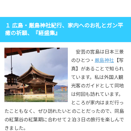
１ 広島・厳島神社紀行、家内へのお礼とガン平
癒の祈願、『経盛集』
安芸の宮島は日本三景
のひとつ・
厳島神社
【写
真】があることで知られ
ています。私は外国人観
光客のガイドとして同地
は何回も訪れています。
ところが家内はまだ行っ
たこともなく、ぜひ訪れたいとのことだったので、同島
の紅葉谷の紅葉期に合わせて２泊３日の旅行を楽しんで
きました。