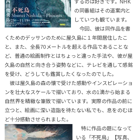
するのは好きです。NHK
の同番組はその道案内と
していつも観ています。
今回、彼は同作品を書
くためのデッサンのために屋久島に１年間居住したこ
と、また、全長70メートルを超える作品であることな
ど、普通の絵画制作とはちょっと違った手法や、彼が屋
久島の自然と向き合う姿勢などに、テレビを通して感銘
を受け、どうしても鑑賞したくなったのでした。
彼は屋久島の森の懐で受けた感動やインスピレーショ
ンを壮大なスケールで描いており、水の1滴から始まる
自然界を精緻な筆致で描いています。実際の作品の前に
立つと、絵画に深い造詣を待たない私でも、息をのむほ
ど十分感動させられました。
特に作品の題になって
いる「不死鳥」【写真、