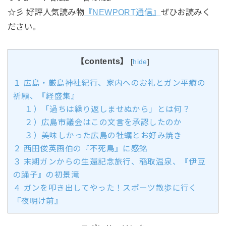
☆彡 好評人気読み物
『NEWPORT通信』
ぜひお読みく
ださい。
【contents】
[
hide
]
１ 広島・厳島神社紀行、家内へのお礼とガン平癒の
祈願、『経盛集』
１）「過ちは繰り返しませぬから」とは何？
２）広島市議会はこの文言を承認したのか
３）美味しかった広島の牡蠣とお好み焼き
２ 西田俊英画伯の『不死鳥』に感銘
３ 末期ガンからの生還記念旅行、稲取温泉、『伊豆
の踊子』の初景滝
４ ガンを叩き出してやった！スポーツ散歩に行く
『夜明け前』