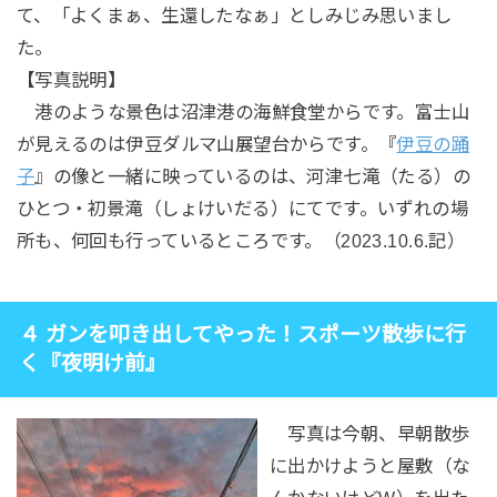
て、「よくまぁ、生還したなぁ」としみじみ思いまし
た。
【写真説明】
港のような景色は沼津港の海鮮食堂からです。富士山
が見えるのは伊豆ダルマ山展望台からです。『
伊豆の踊
子
』の像と一緒に映っているのは、河津七滝（たる）の
ひとつ・初景滝（しょけいだる）にてです。いずれの場
所も、何回も行っているところです。（2023.10.6.記）
４ ガンを叩き出してやった！スポーツ散歩に行
く『夜明け前』
写真は今朝、早朝散歩
に出かけようと屋敷（な