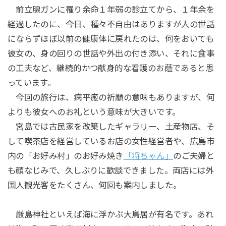
前立腺ガンに罹り余命１年弱の診立てから、１年余を
経過したのに、今日、種々不自由はありますが人の世話
にならずほぼ以前の健康体に戻れたのは、何をおいても
彼女の、身の回りの世話や外出の付き添い、それに食事
の工夫など、継続的かつ献身的な看護のお蔭であると思
っています。
今回の旅行は、病平癒の祈願の意味もありますが、何
よりも彼女へのお礼という意味が大きいです。
宮島では古民家を改築したギャラリー、土産物店、そ
して喫茶店を経営しているお店の女性経営者や、広島市
内の「お好み村」のお好み焼き
「将ちゃん」
のご夫婦と
も顔なじみで、久しぶりに歓談できました。両店には外
国人観光客をたくさん、何回も案内しました。
厳島神社といえば海に浮かぶ大鳥居が有名です。あれ