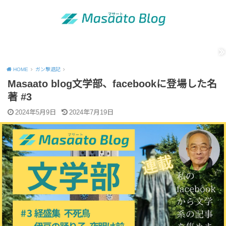
MENU
「昭和の青年」の知恵
出版活動のご案内
運営者情報
Site map
Contact
Privacy Policy
HOME
ガン撃退記
Masaato blog文学部、facebookに登場した名
著 #3
2024年5月9日
2024年7月19日