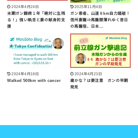
2024年4月24日
2025年11月4日
末期ガン闘病１年「絶対に生残
ガン患者、山道８km自力踏破！
る！」強い執念と妻の献身的支
信州妻籠⇒馬籠間薄れゆく昔日
援
の馬籠宿、日本…
2024年4月18日
2024年4月23日
Walked 500km with cancer
歳かな？は要注意 ガンの早期
発見