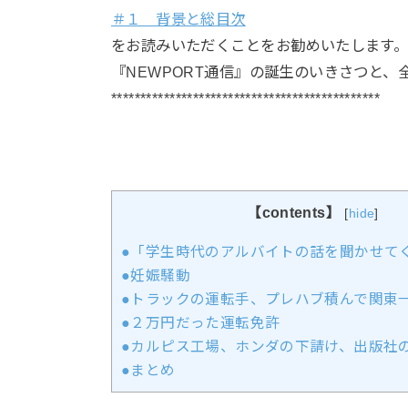
＃１ 背景と総目次
をお読みいただくことをお勧めいたします
『NEWPORT通信』の誕生のいきさつと
**********************************************
【contents】
[
hide
]
●「学生時代のアルバイトの話を聞かせて
●妊娠騒動
●トラックの運転手、プレハブ積んで関東
●２万円だった運転免許
●カルピス工場、ホンダの下請け、出版社
●まとめ