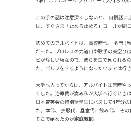
Y君にホテルオークラのロビーで人待ちの折
この手の話は注意深くしないと、 自慢話に
は、すぐさま「止めろ止めろ」コールが聞こ
初めてのアルバイトは、高校時代。 名門 (
だった。プロレスの力道山や歌手の美空ひばり
ビが珍しい頃なので、彼らを生で見られるの
た。ゴルフをするようになったいまでは行
大学へ入ってからは、アルバイトは常時やっ
くした。治療費が嵩み私が大学へ行くときは
日本育英会の特別奨学生にパスして4年分の
た。本代、 衣服代、昼食代、飲み代、 そ
そこで始めたのが
家庭教師
。