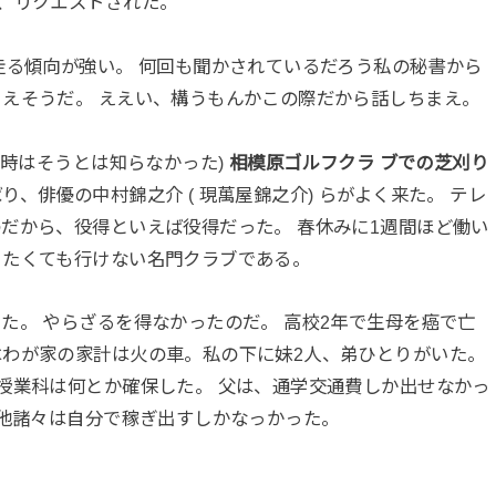
、リクエストされた。
走る傾向が強い。 何回も聞かされているだろう私の秘書から
えそうだ。 ええい、構うもんかこの際だから話しちまえ。
当時はそうとは知らなかった)
相模原ゴルフクラ ブでの芝刈り
、俳優の中村錦之介 ( 現萬屋錦之介) らがよく来た。 テレ
だから、役得といえば役得だった。 春休みに1週間ほど働い
きたくても行けない名門クラブである。
た。 やらざるを得なかったのだ。 高校2年で生母を癌で亡
わが家の家計は火の車。私の下に妹2人、弟ひとりがいた。
授業科は何とか確保した。 父は、通学交通費しか出せなかっ
の他諸々は自分で稼ぎ出すしかなっかった。