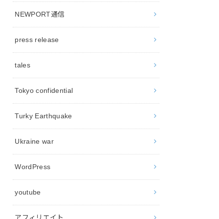
NEWPORT通信
press release
tales
Tokyo confidential
Turky Earthquake
Ukraine war
WordPress
youtube
アフィリエイト