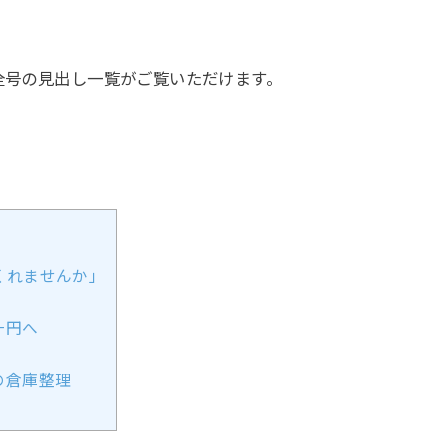
。
、全号の見出し一覧がご覧いただけます。
くれませんか」
一円へ
の倉庫整理