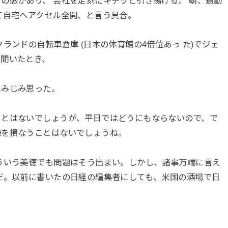
の感があり、 会社を定刻にキチッと引き揚げる。 朝、通勤
て自宅へアクセル全開、と言う具合。
ランドの自転車倉庫 (日本の体育館の4倍位あっ た)でジェ
ら聞いたとき、
しみじみ思った。
ことはないでしょうが、平日ではどうにもならないので、で
嫌を損なうことはないでしょうね。
ういう美徳でも問題はそう出まい。しかし、諸事万端に言え
だ。以前に書いたの日経の編集者にしても、米国の酒場で日