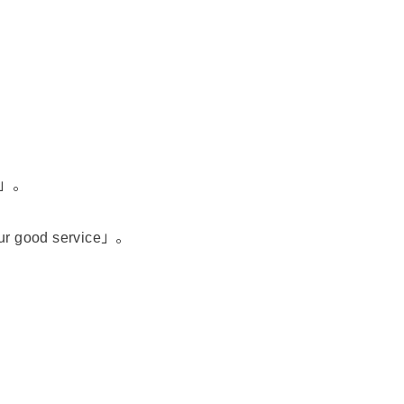
。
ou」。
our good service」。
。