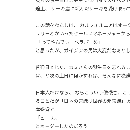
奥方の誕生日はご亭主には年間最大イベント
途上、 ケーキ店に頼んだケーキを受け取っ
この話をわたしは、 カルフォルニアはオーク
フリーとかいったセールスマネージャーか
「ってやんでぃ。ベラボーめ」
と思ったが、ガイジンの男は大変だなぁと
普通日本じゃ、カミさんの誕生日を忘れる
は、と次の土日に何かすれば、そんなに機
日本人だけなら、 ならこういう傲慢さ、こ
ることだが「日本の常識は世界の非常識」 
本感覚で、
「ビー ル」
とオーダーしたのだろう。