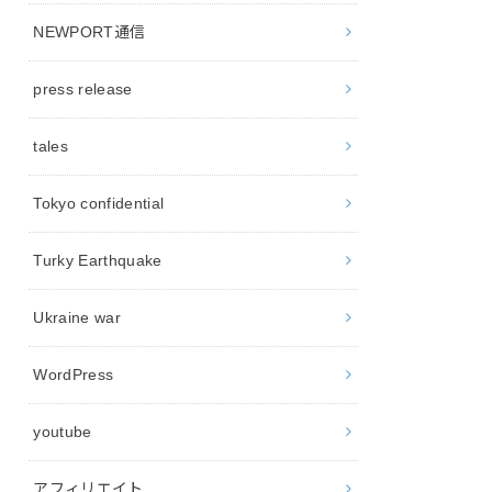
NEWPORT通信
press release
tales
Tokyo confidential
Turky Earthquake
Ukraine war
WordPress
youtube
アフィリエイト